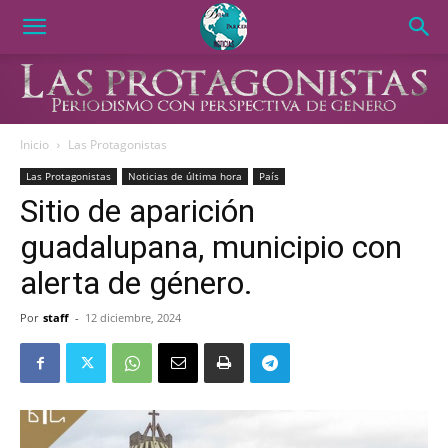
Inicio
Las Protagonistas
Las Protagonistas
Noticias de última hora
País
Sitio de aparición
guadalupana, municipio con
alerta de género.
Por
staff
-
12 diciembre, 2024