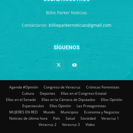
Billie Parker Noticias
Contáctanos:
billieparkernoticias@gmail.com
SÍGUENOS
Agenda #Opinión
Congreso de Veracruz
Crónicas Feministas
Cultura
Deportes
Ellas en el Congreso Estatal
Ellas en el Senado
Ellas en la Cámara de Diputados
Ellos Opinión
Espectaculos
Ellas Opinión
Las Protagonistas
MUJERES EN RED
Mundo
Municipios
Economia y Negocios
Noticias de última hora
País
Salud
Sociedad
Veracruz 1
Veracruz 2
Veracruz 3
Video