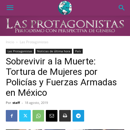
Inicio
Las Protagonistas
Las Protagonistas
Noticias de última hora
País
Sobrevivir a la Muerte:
Tortura de Mujeres por
Policías y Fuerzas Armadas
en México
Por
staff
-
18 agosto, 2019