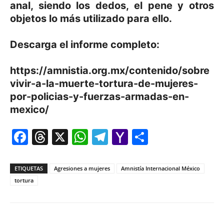
anal, siendo los dedos, el pene y otros
objetos lo más utilizado para ello.
Descarga el informe completo:
https://amnistia.org.mx/contenido/sobre
vivir-a-la-muerte-tortura-de-mujeres-
por-policias-y-fuerzas-armadas-en-
mexico/
Facebook
Threads
X
WhatsApp
Telegram
Yahoo
Comparti
Mail
ETIQUETAS
Agresiones a mujeres
Amnistía Internacional México
tortura