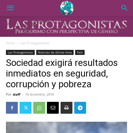
Inicio
Las Protagonistas
Las Protagonistas
Noticias de última hora
País
Sociedad exigirá resultados
inmediatos en seguridad,
corrupción y pobreza
Por
staff
-
16 diciembre, 2018