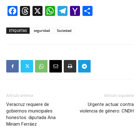
Facebook
Threads
X
WhatsApp
Telegram
Yahoo
Comparti
Mail
ETIQUETAS
seguridad
Sociedad
Artículo anterior
Artículo siguiente
Veracruz requiere de
Urgente actuar contra
gobiernos municipales
violencia de género: CNDH
honestos: diputada Ana
Miriam Ferráez