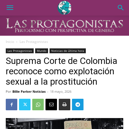
Inicio
Las Protagonistas
Las Protagonistas
Mundo
Noticias de última hora
Suprema Corte de Colombia
reconoce como explotación
sexual a la prostitución
Por
Billie Parker Noticias
-
18 mayo, 2026