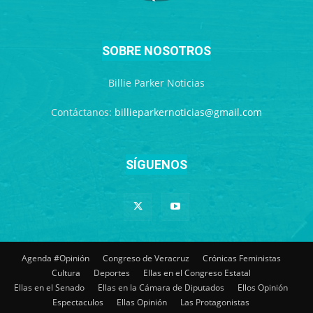
SOBRE NOSOTROS
Billie Parker Noticias
Contáctanos:
billieparkernoticias@gmail.com
SÍGUENOS
Agenda #Opinión
Congreso de Veracruz
Crónicas Feministas
Cultura
Deportes
Ellas en el Congreso Estatal
Ellas en el Senado
Ellas en la Cámara de Diputados
Ellos Opinión
Espectaculos
Ellas Opinión
Las Protagonistas