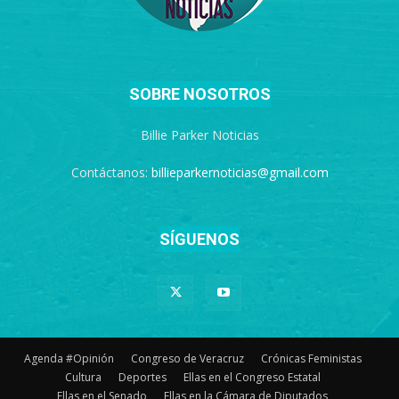
SOBRE NOSOTROS
Billie Parker Noticias
Contáctanos:
billieparkernoticias@gmail.com
SÍGUENOS
Agenda #Opinión
Congreso de Veracruz
Crónicas Feministas
Cultura
Deportes
Ellas en el Congreso Estatal
Ellas en el Senado
Ellas en la Cámara de Diputados