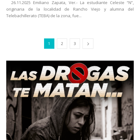
26.11.2025 Emiliano Zapata, Ver.- La estudiante Celeste “N”,
originaria de la localidad de Rancho Viejo y alumna del
Telebachillerato (TEBA) de la zona, fue...
1
2
3