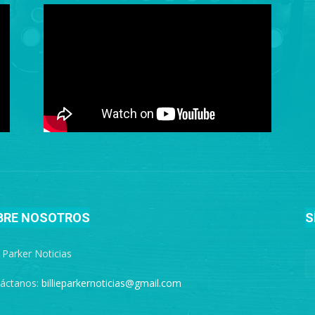
BRE NOSOTROS
S
e Parker Noticias
áctanos:
billieparkernoticias@gmail.com