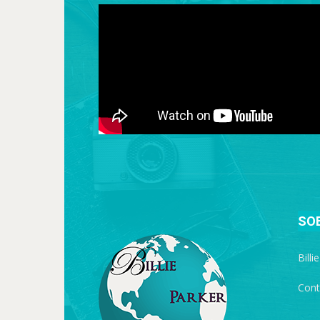
SO
Billi
Cont