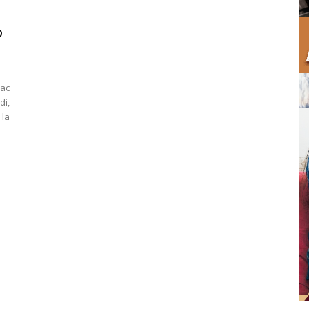
o
ac
di,
 la