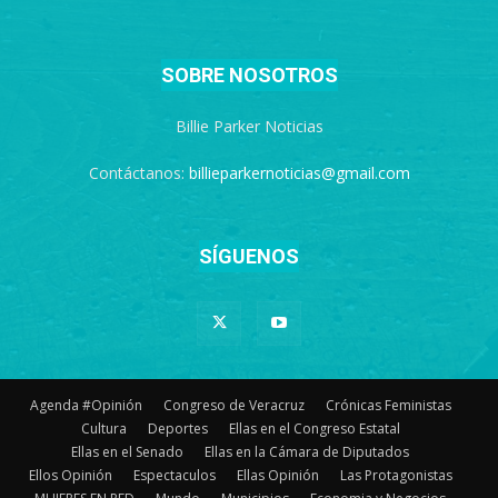
SOBRE NOSOTROS
Billie Parker Noticias
Contáctanos:
billieparkernoticias@gmail.com
SÍGUENOS
Agenda #Opinión
Congreso de Veracruz
Crónicas Feministas
Cultura
Deportes
Ellas en el Congreso Estatal
Ellas en el Senado
Ellas en la Cámara de Diputados
Ellos Opinión
Espectaculos
Ellas Opinión
Las Protagonistas