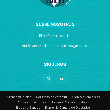
SOBRE NOSOTROS
Billie Parker Noticias
Contáctanos:
billieparkernoticias@gmail.com
SÍGUENOS
Agenda #Opinión
Congreso de Veracruz
Crónicas Feministas
Cultura
Deportes
Ellas en el Congreso Estatal
Ellas en el Senado
Ellas en la Cámara de Diputados