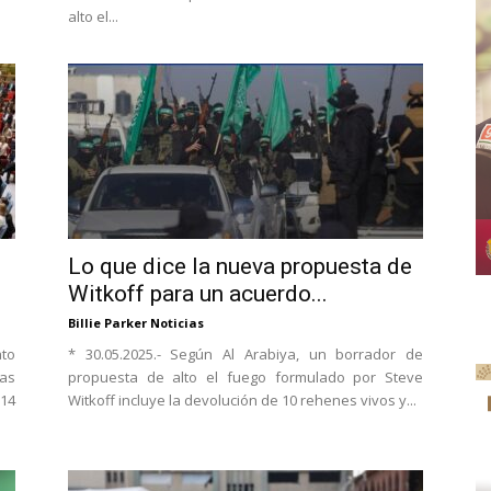
alto el...
Lo que dice la nueva propuesta de
Witkoff para un acuerdo...
Billie Parker Noticias
ato
* 30.05.2025.- Según Al Arabiya, un borrador de
tas
propuesta de alto el fuego formulado por Steve
 14
Witkoff incluye la devolución de 10 rehenes vivos y...