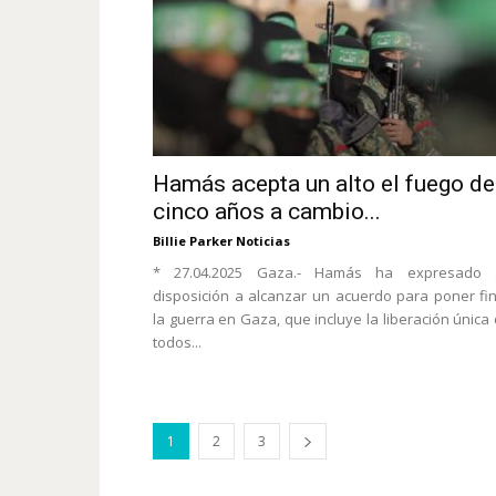
Hamás acepta un alto el fuego de
cinco años a cambio...
Billie Parker Noticias
* 27.04.2025 Gaza.- Hamás ha expresado 
disposición a alcanzar un acuerdo para poner fi
la guerra en Gaza, que incluye la liberación única
todos...
1
2
3