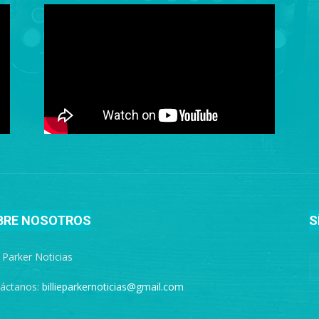
BRE NOSOTROS
S
e Parker Noticias
áctanos:
billieparkernoticias@gmail.com