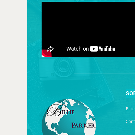
SO
Billi
Cont