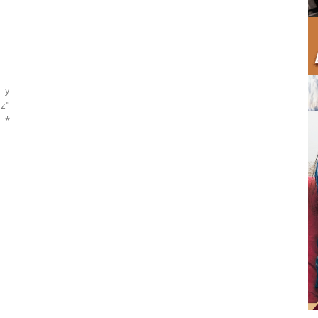
a y
ez"
 *