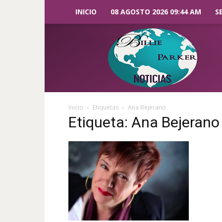
INICIO
08 AGOSTO 2026 09:44 AM
S
Billie
Parker
Noticias
Inicio
Etiquetas
Ana Bejerano
Etiqueta: Ana Bejerano