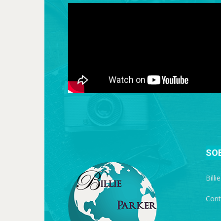
SO
Billi
Cont