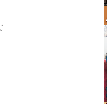
nte
o,