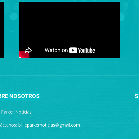
BRE NOSOTROS
S
e Parker Noticias
áctanos:
billieparkernoticias@gmail.com