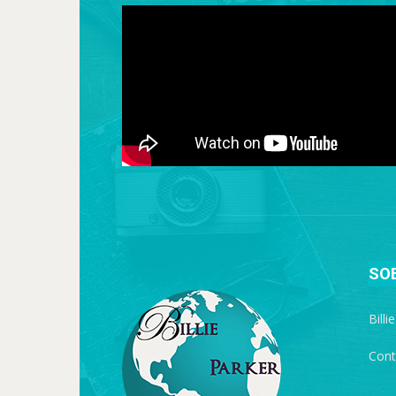
SO
Billi
Cont