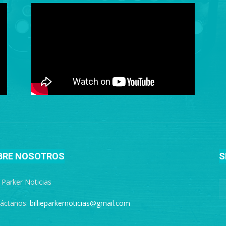
BRE NOSOTROS
S
e Parker Noticias
áctanos:
billieparkernoticias@gmail.com