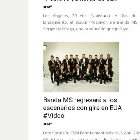
staff
Los Ángeles, 20 Abr. (Notistarz).- A días de
lanzamiento, el álbum “Positivo”, de Banda MS
Sergio Lizárraga, una producción que incluye...
Banda MS regresará a los
escenarios con gira en EUA
#Video
staff
Foto Cortesía: CMN Entertaiment México, 5 Abril 202
(Notistarz).- La agrupación de música region