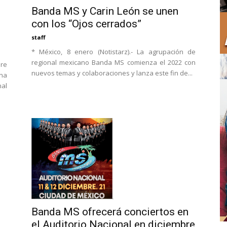
Banda MS y Carin León se unen
con los “Ojos cerrados”
staff
* México, 8 enero (Notistarz).- La agrupación de
regional mexicano Banda MS comienza el 2022 con
re
nuevos temas y colaboraciones y lanza este fin de...
una
al
Banda MS ofrecerá conciertos en
el Auditorio Nacional en diciembre