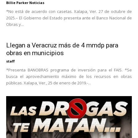
Billie Parker Noticias
*No está de acuerdo con casetas. Xalapa, Ver. 27 de octubre de
2025.– El Gobierno del Estado presenta ante el Banco Nacional de
Obras y...
Llegan a Veracruz más de 4 mmdp para
obras en municipios
staff
*Presenta BANOBRAS programa de inversión para el FAIS. *Se
busca el aprovechamiento máximo de los recursos en obras
públicas. Xalapa, Ver., 25 de enero de 2019.-...