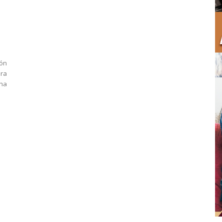
ón
ara
ana