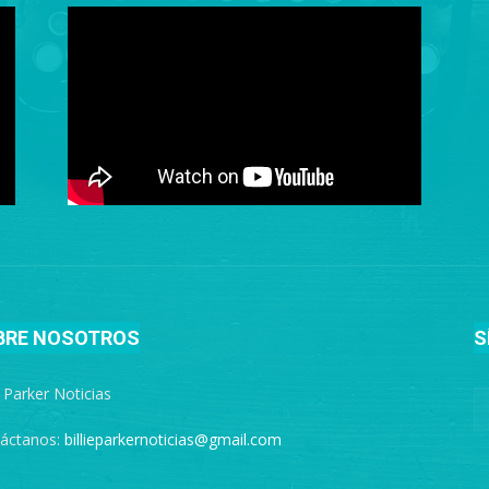
BRE NOSOTROS
S
e Parker Noticias
áctanos:
billieparkernoticias@gmail.com