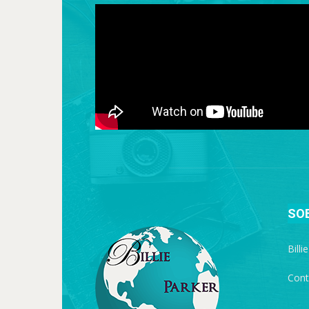
SO
Billi
Cont