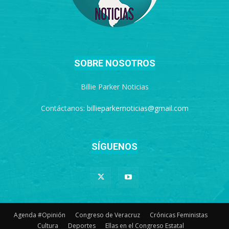
SOBRE NOSOTROS
Billie Parker Noticias
Contáctanos:
billieparkernoticias@gmail.com
SÍGUENOS
Agenda #Opinión
Congreso de Veracruz
Crónicas Feministas
Cultura
Deportes
Ellas en el Congreso Estatal