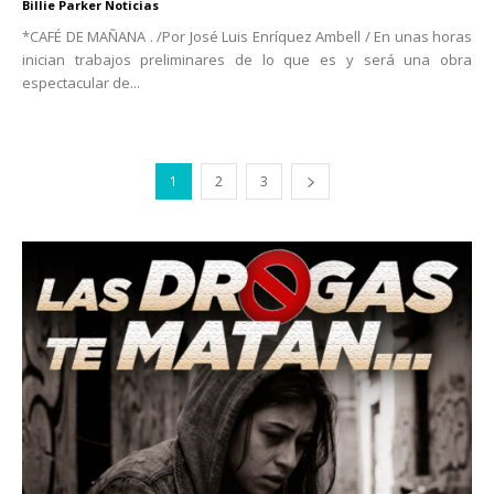
Billie Parker Noticias
*CAFÉ DE MAÑANA . /Por José Luis Enríquez Ambell / En unas horas
inician trabajos preliminares de lo que es y será una obra
espectacular de...
1
2
3