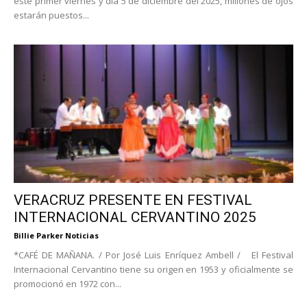
este primer viernes y día 5 de diciembre del 2025, millones de ojos
estarán puestos...
VERACRUZ PRESENTE EN FESTIVAL
INTERNACIONAL CERVANTINO 2025
Billie Parker Noticias
*CAFÉ DE MAÑANA. / Por José Luis Enríquez Ambell / El Festival
Internacional Cervantino tiene su origen en 1953 y oficialmente se
promocionó en 1972 con...