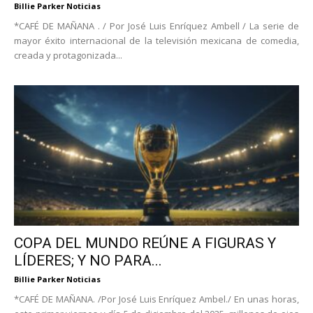
Billie Parker Noticias
*CAFÉ DE MAÑANA . / Por José Luis Enríquez Ambell / La serie de
mayor éxito internacional de la televisión mexicana de comedia,
creada y protagonizada...
COPA DEL MUNDO REÚNE A FIGURAS Y
LÍDERES; Y NO PARA...
Billie Parker Noticias
*CAFÉ DE MAÑANA. /Por José Luis Enríquez Ambel./ En unas horas,