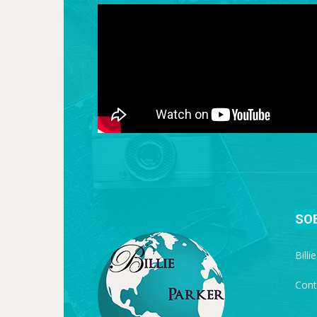
SO
Billi
Cont