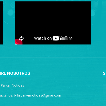
BRE NOSOTROS
S
e Parker Noticias
áctanos:
billieparkernoticias@gmail.com