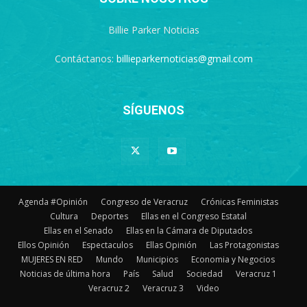
Billie Parker Noticias
Contáctanos:
billieparkernoticias@gmail.com
SÍGUENOS
Agenda #Opinión
Congreso de Veracruz
Crónicas Feministas
Cultura
Deportes
Ellas en el Congreso Estatal
Ellas en el Senado
Ellas en la Cámara de Diputados
Ellos Opinión
Espectaculos
Ellas Opinión
Las Protagonistas
MUJERES EN RED
Mundo
Municipios
Economia y Negocios
Noticias de última hora
País
Salud
Sociedad
Veracruz 1
Veracruz 2
Veracruz 3
Video