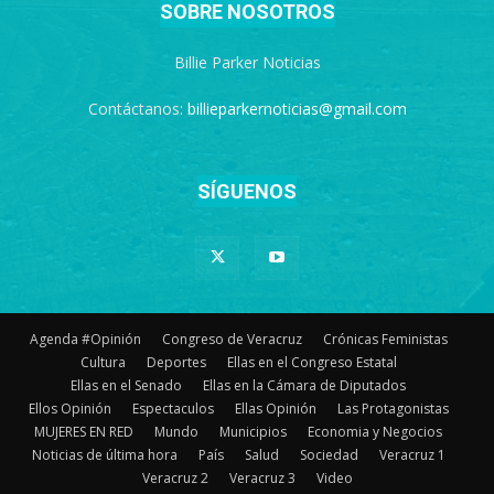
SOBRE NOSOTROS
Billie Parker Noticias
Contáctanos:
billieparkernoticias@gmail.com
SÍGUENOS
Agenda #Opinión
Congreso de Veracruz
Crónicas Feministas
Cultura
Deportes
Ellas en el Congreso Estatal
Ellas en el Senado
Ellas en la Cámara de Diputados
Ellos Opinión
Espectaculos
Ellas Opinión
Las Protagonistas
MUJERES EN RED
Mundo
Municipios
Economia y Negocios
Noticias de última hora
País
Salud
Sociedad
Veracruz 1
Veracruz 2
Veracruz 3
Video