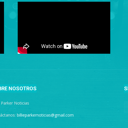
BRE NOSOTROS
S
e Parker Noticias
áctanos:
billieparkernoticias@gmail.com