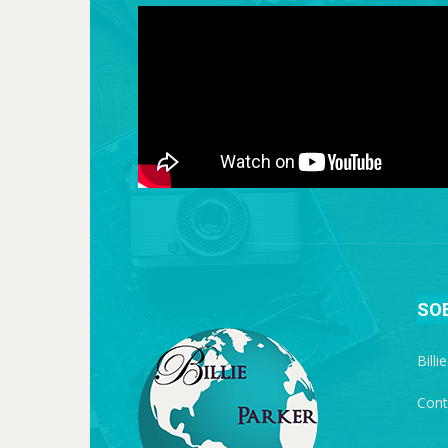
SO
Billi
Cont