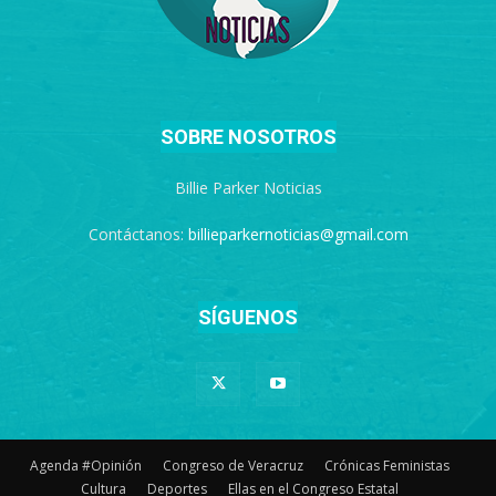
SOBRE NOSOTROS
Billie Parker Noticias
Contáctanos:
billieparkernoticias@gmail.com
SÍGUENOS
Agenda #Opinión
Congreso de Veracruz
Crónicas Feministas
Cultura
Deportes
Ellas en el Congreso Estatal