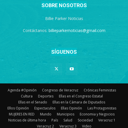
SOBRE NOSOTROS
Billie Parker Noticias
Contáctanos:
billieparkernoticias@gmail.com
SÍGUENOS
Agenda #Opinión
Congreso de Veracruz
Crónicas Feministas
Cultura
Deportes
Ellas en el Congreso Estatal
Ellas en el Senado
Ellas en la Cámara de Diputados
Ellos Opinión
Espectaculos
Ellas Opinión
Las Protagonistas
MUJERES EN RED
Mundo
Municipios
Economia y Negocios
Noticias de última hora
País
Salud
Sociedad
Veracruz 1
Veracruz 2
Veracruz 3
Video