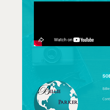
SO
Billi
Cont