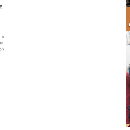
e
 a
io.
ión