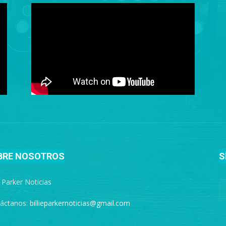
BRE NOSOTROS
S
e Parker Noticias
áctanos:
billieparkernoticias@gmail.com