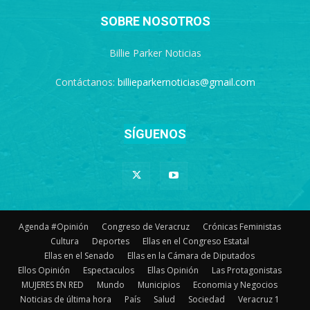
SOBRE NOSOTROS
Billie Parker Noticias
Contáctanos:
billieparkernoticias@gmail.com
SÍGUENOS
Agenda #Opinión
Congreso de Veracruz
Crónicas Feministas
Cultura
Deportes
Ellas en el Congreso Estatal
Ellas en el Senado
Ellas en la Cámara de Diputados
Ellos Opinión
Espectaculos
Ellas Opinión
Las Protagonistas
MUJERES EN RED
Mundo
Municipios
Economia y Negocios
Noticias de última hora
País
Salud
Sociedad
Veracruz 1