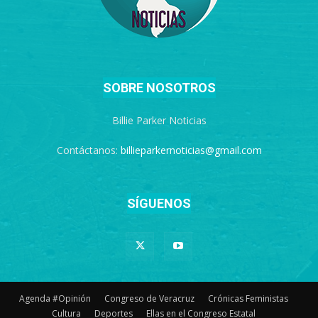
SOBRE NOSOTROS
Billie Parker Noticias
Contáctanos:
billieparkernoticias@gmail.com
SÍGUENOS
Agenda #Opinión
Congreso de Veracruz
Crónicas Feministas
Cultura
Deportes
Ellas en el Congreso Estatal