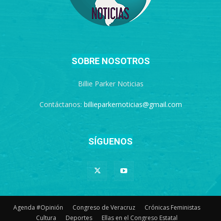
SOBRE NOSOTROS
Billie Parker Noticias
Contáctanos:
billieparkernoticias@gmail.com
SÍGUENOS
Agenda #Opinión
Congreso de Veracruz
Crónicas Feministas
Cultura
Deportes
Ellas en el Congreso Estatal