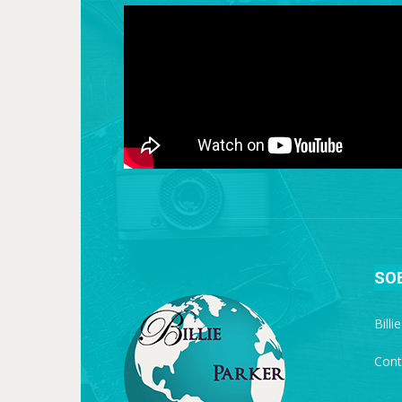
SO
Billi
Cont