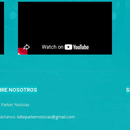
BRE NOSOTROS
S
e Parker Noticias
áctanos:
billieparkernoticias@gmail.com