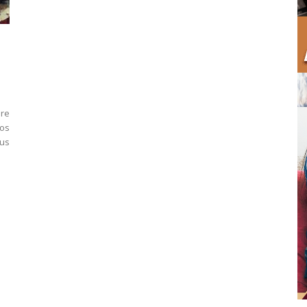
bre
os
sus