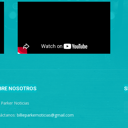
BRE NOSOTROS
S
e Parker Noticias
áctanos:
billieparkernoticias@gmail.com