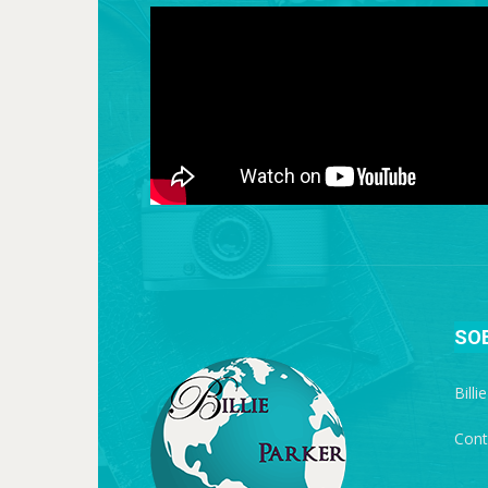
SO
Billi
Cont