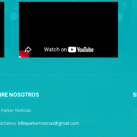
BRE NOSOTROS
S
e Parker Noticias
áctanos:
billieparkernoticias@gmail.com