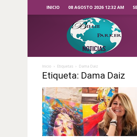
INICIO
08 AGOSTO 2026 12:32 AM
S
Billie
Parker
Noticias
Inicio
Etiquetas
Dama Daiz
Etiqueta: Dama Daiz