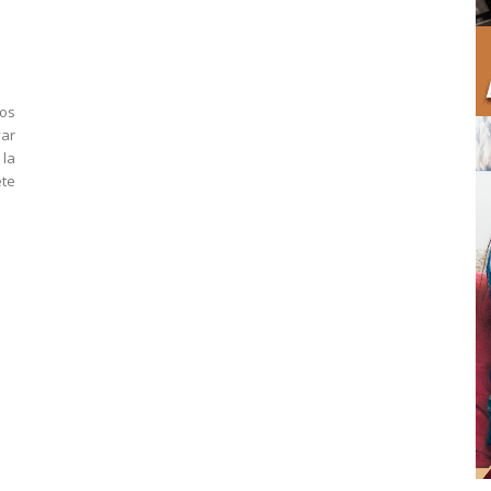
los
var
la
te