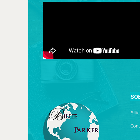
SO
Billi
Cont