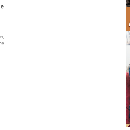
de
os,
una