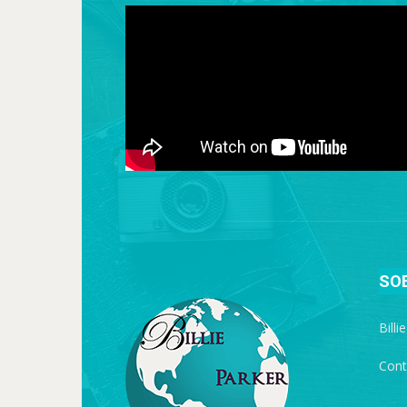
SO
Billi
Cont