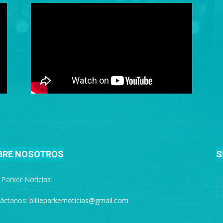
BRE NOSOTROS
S
e Parker Noticias
áctanos:
billieparkernoticias@gmail.com