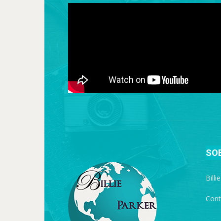
SO
Billi
Cont