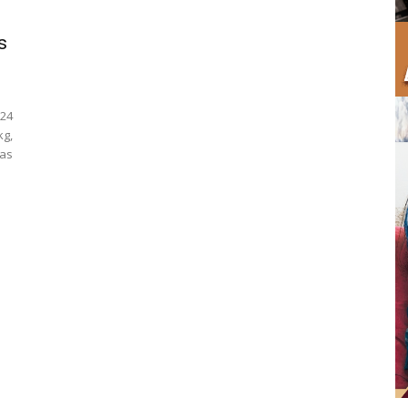
s
24
g,
as