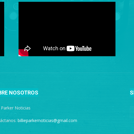
BRE NOSOTROS
S
e Parker Noticias
áctanos:
billieparkernoticias@gmail.com