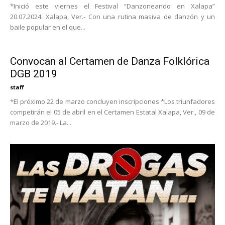
*Inició este viernes el Festival “Danzoneando en Xalapa”
20.07.2024. Xalapa, Ver.- Con una rutina masiva de danzón y un
baile popular en el que...
Convocan al Certamen de Danza Folklórica
DGB 2019
staff
*El próximo 22 de marzo concluyen inscripciones *Los triunfadores
competirán el 05 de abril en el Certamen Estatal Xalapa, Ver., 09 de
marzo de 2019.- La...