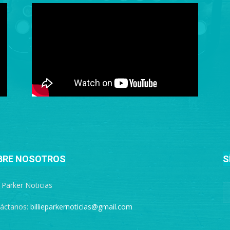
BRE NOSOTROS
S
e Parker Noticias
áctanos:
billieparkernoticias@gmail.com