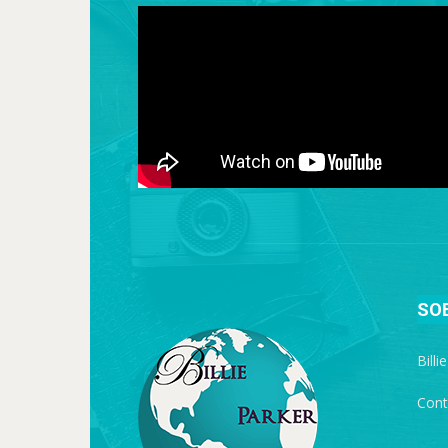
SO
Billi
Cont