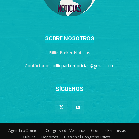
SOBRE NOSOTROS
Billie Parker Noticias
Contáctanos:
billieparkernoticias@gmail.com
SÍGUENOS
Agenda #Opinión
Congreso de Veracruz
Crónicas Feministas
Cultura
Deportes
Ellas en el Congreso Estatal