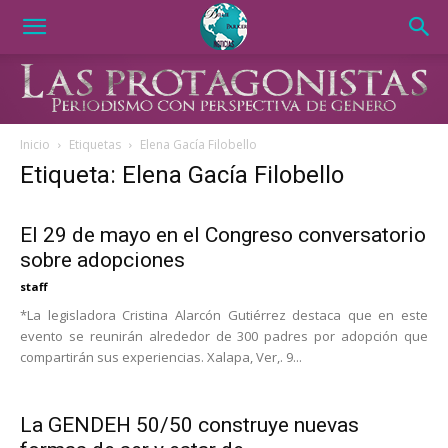
Inicio
Etiquetas
Elena Gacía Filobello
Etiqueta: Elena Gacía Filobello
El 29 de mayo en el Congreso conversatorio
sobre adopciones
staff
*La legisladora Cristina Alarcón Gutiérrez destaca que en este
evento se reunirán alrededor de 300 padres por adopción que
compartirán sus experiencias. Xalapa, Ver,. 9...
La GENDEH 50/50 construye nuevas