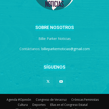
SOBRE NOSOTROS
Billie Parker Noticias
Contáctanos:
billieparkernoticias@gmail.com
SÍGUENOS
Agenda #Opinión
Congreso de Veracruz
Crónicas Feministas
Cultura
Deportes
Ellas en el Congreso Estatal