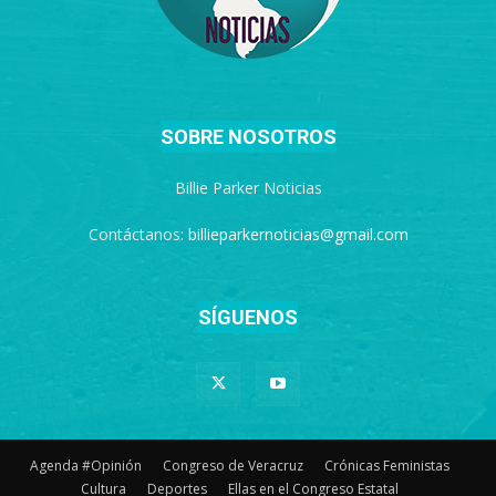
SOBRE NOSOTROS
Billie Parker Noticias
Contáctanos:
billieparkernoticias@gmail.com
SÍGUENOS
Agenda #Opinión
Congreso de Veracruz
Crónicas Feministas
Cultura
Deportes
Ellas en el Congreso Estatal