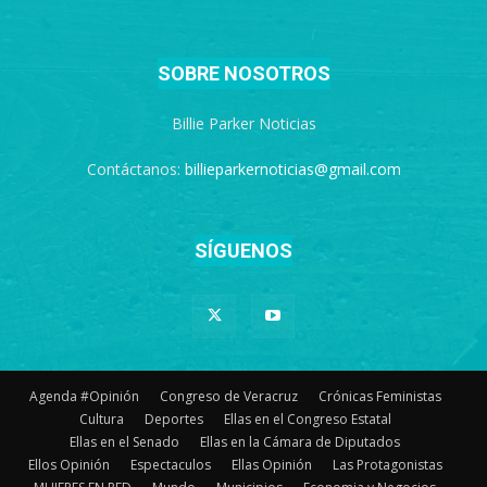
SOBRE NOSOTROS
Billie Parker Noticias
Contáctanos:
billieparkernoticias@gmail.com
SÍGUENOS
Agenda #Opinión
Congreso de Veracruz
Crónicas Feministas
Cultura
Deportes
Ellas en el Congreso Estatal
Ellas en el Senado
Ellas en la Cámara de Diputados
Ellos Opinión
Espectaculos
Ellas Opinión
Las Protagonistas