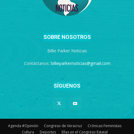
SOBRE NOSOTROS
Billie Parker Noticias
Contáctanos:
billieparkernoticias@gmail.com
SÍGUENOS
Agenda #Opinión
Congreso de Veracruz
Crónicas Feministas
Cultura
Deportes
Ellas en el Congreso Estatal