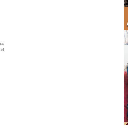
a:
 el