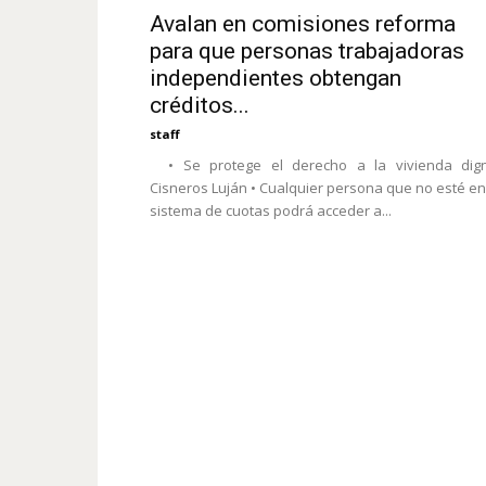
Avalan en comisiones reforma
para que personas trabajadoras
independientes obtengan
créditos...
staff
• Se protege el derecho a la vivienda dign
Cisneros Luján • Cualquier persona que no esté en
sistema de cuotas podrá acceder a...