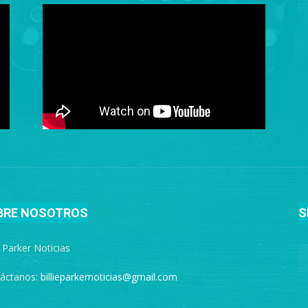
BRE NOSOTROS
S
e Parker Noticias
áctanos:
billieparkernoticias@gmail.com