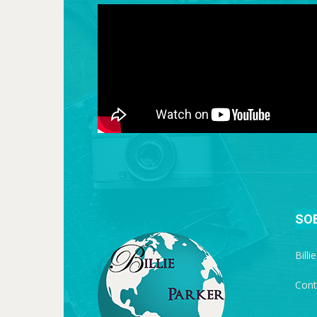
SO
Billi
Cont