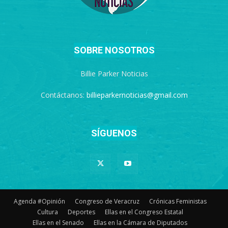
SOBRE NOSOTROS
Billie Parker Noticias
Contáctanos:
billieparkernoticias@gmail.com
SÍGUENOS
Agenda #Opinión
Congreso de Veracruz
Crónicas Feministas
Cultura
Deportes
Ellas en el Congreso Estatal
Ellas en el Senado
Ellas en la Cámara de Diputados