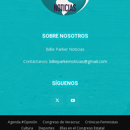
SOBRE NOSOTROS
Billie Parker Noticias
Contáctanos:
billieparkernoticias@gmail.com
SÍGUENOS
Agenda #Opinión
Congreso de Veracruz
Crónicas Feministas
Cultura
Deportes
Ellas en el Congreso Estatal