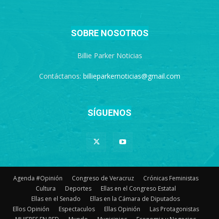
SOBRE NOSOTROS
Billie Parker Noticias
Contáctanos:
billieparkernoticias@gmail.com
SÍGUENOS
Agenda #Opinión
Congreso de Veracruz
Crónicas Feministas
Cultura
Deportes
Ellas en el Congreso Estatal
Ellas en el Senado
Ellas en la Cámara de Diputados
Ellos Opinión
Espectaculos
Ellas Opinión
Las Protagonistas