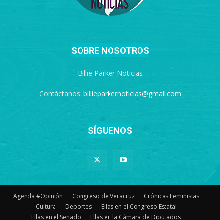
SOBRE NOSOTROS
Billie Parker Noticias
Contáctanos:
billieparkernoticias@gmail.com
SÍGUENOS
Agenda #Opinión
Congreso de Veracruz
Crónicas Feministas
Cultura
Deportes
Ellas en el Congreso Estatal
Ellas en el Senado
Ellas en la Cámara de Diputados