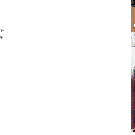
 de
OR)