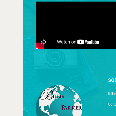
SO
Billi
Cont