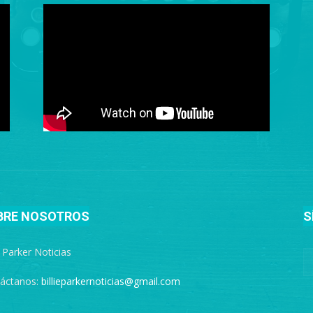
BRE NOSOTROS
S
e Parker Noticias
áctanos:
billieparkernoticias@gmail.com