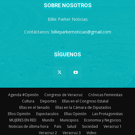
SOBRE NOSOTROS
Billie Parker Noticias
Contáctanos:
billieparkernoticias@gmail.com
SÍGUENOS
Agenda #Opinión
Congreso de Veracruz
Crónicas Feministas
Cultura
Deportes
Ellas en el Congreso Estatal
Ellas en el Senado
Ellas en la Cámara de Diputados
Ellos Opinión
Espectaculos
Ellas Opinión
Las Protagonistas
MUJERES EN RED
Mundo
Municipios
Economia y Negocios
Noticias de última hora
País
Salud
Sociedad
Veracruz 1
Veracruz 2
Veracruz 3
Video