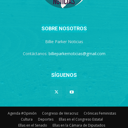
SOBRE NOSOTROS
Billie Parker Noticias
Contáctanos:
billieparkernoticias@gmail.com
SÍGUENOS
Agenda #Opinión
Congreso de Veracruz
Crónicas Feministas
Cultura
Deportes
Ellas en el Congreso Estatal
Ellas en el Senado
Ellas en la Cámara de Diputados