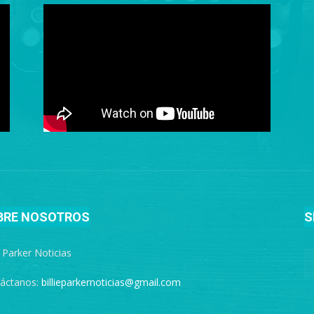
BRE NOSOTROS
S
e Parker Noticias
áctanos:
billieparkernoticias@gmail.com