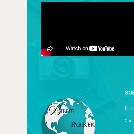
SO
Billi
Cont