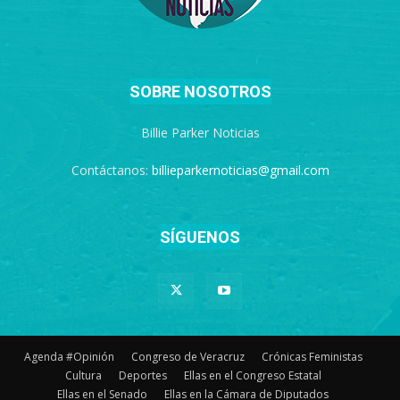
SOBRE NOSOTROS
Billie Parker Noticias
Contáctanos:
billieparkernoticias@gmail.com
SÍGUENOS
Agenda #Opinión
Congreso de Veracruz
Crónicas Feministas
Cultura
Deportes
Ellas en el Congreso Estatal
Ellas en el Senado
Ellas en la Cámara de Diputados