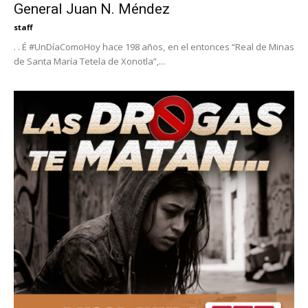
General Juan N. Méndez
staff
. . É #UnDíaComoHoy hace 198 años, en el entonces “Real de Minas
de Santa María Tetela de Xonotla”,...