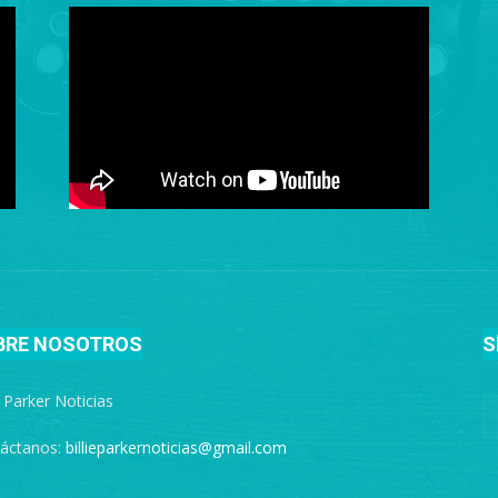
BRE NOSOTROS
S
e Parker Noticias
áctanos:
billieparkernoticias@gmail.com