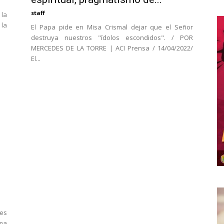
staff
 la
 la
El Papa pide en Misa Crismal dejar que el Señor
destruya nuestros "ídolos escondidos". / POR
MERCEDES DE LA TORRE | ACI Prensa / 14/04/2022/
El...
 es
ima