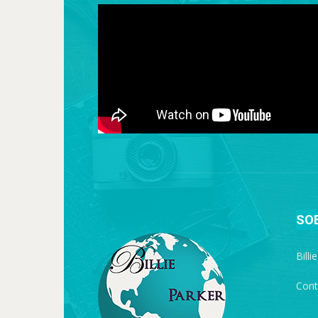
SO
Billi
Cont